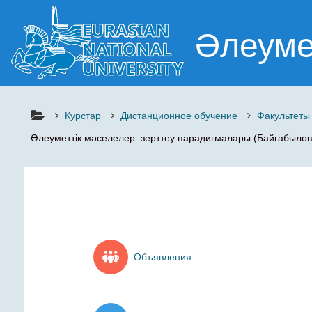
Негізгі мазмұнға
Әлеумет
Курстар
Дистанционное обучение
Факультеты
Әлеуметтік мәселелер: зерттеу парадигмалары (Байгабылов
Объявления