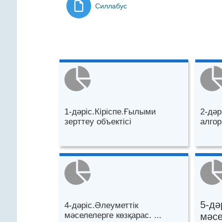
Силлабус
1-дәріс.Кіріспе.Ғылыми
2-дәр
зерттеу объектісі
алгор
5-дә
4-дәріс.Әлеуметтік
мәселелерге көзқарас. ...
мәсе