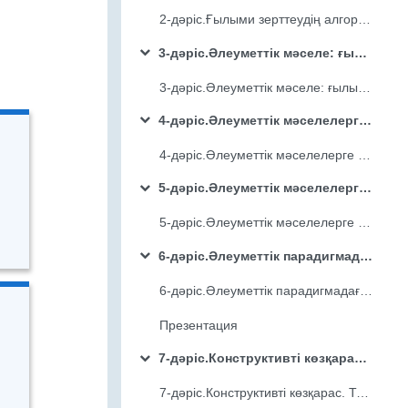
2-дәріс.Ғылыми зерттеудің алгоритмі
3-дәріс.Әлеуметтік мәселе: ғылыми зерттеулер негізінде әлеуметтанушы-сарапшы ретіндегі көзқарас
Орау
3-дәріс.Әлеуметтік мәселе: ғылыми зерттеулер негізінде әлеуметтанушы-сарапшы ретіндегі көзқарас
4-дәріс.Әлеуметтік мәселелерге көзқарас. Әлеуметтік мәселелерге функционалдық көзқарас. Миграция және демографиялық саясаттағы әлеуметтік мәселе
Орау
4-дәріс.Әлеуметтік мәселелерге көзқарас. Әлеуметтік мәселелерге функционалдық көзқарас. Миграция және демографиялық саясаттағы әлеуметтік мәселе
5-дәріс.Әлеуметтік мәселелерге функционалдық көзқарас. Әлеуметтанудағы девиация мәселесі Р.Мертонның девиантты мінез құлық концепциясы
Орау
5-дәріс.Әлеуметтік мәселелерге функционалдық көзқарас. Әлеуметтанудағы девиация мәселесі Р.Мертонның девиантты мінез құлық концепциясы
6-дәріс.Әлеуметтік парадигмадағы интеракционистік көзқарас және Стигмациялау теориясы. Интеракционистік көзқарас. Стигмациялау теориясы
Орау
6-дәріс.Әлеуметтік парадигмадағы интеракционистік көзқарас және Стигмациялау теориясы. Интеракционистік көзқарас. Стигмациялау теориясы
Презентация
7-дәріс.Конструктивті көзқарас. Тарихи кезеңдер: архитектура, фото және қолданбалы өнер саласындағы көріністер. Ж.Пиаже және Дж. Келли.
Орау
7-дәріс.Конструктивті көзқарас. Тарихи кезеңдер: архитектура, фото және қолданбалы өнер саласындағы көріністер. Ж.Пиаже және Дж. Келли.