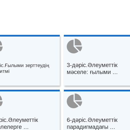
Mark as done
3-дәріс.Әлеуметтік
іс.Ғылыми зерттеудің
итмі
мәселе: ғылыми ...
ріс.Әлеуметтік
6-дәріс.Әлеуметтік
лелерге ...
парадигмадағы ...