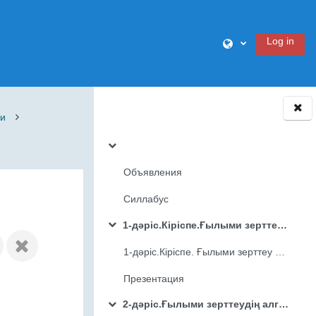
Log in
ии
Орау
Объявления
Силлабус
1-дәріс.Кіріспе.Ғылыми зерттеу объектісі
Орау
1-дәріс.Кіріспе. Ғылыми зерттеу объектісі
Презентация
2-дәріс.Ғылыми зерттеудің алгоритмі
Орау